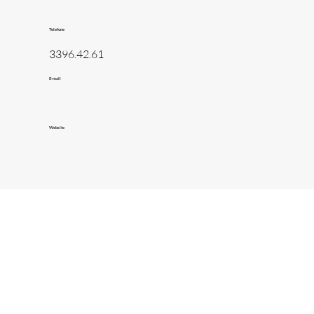
Telefone
3396.42.61
E-mail
Website