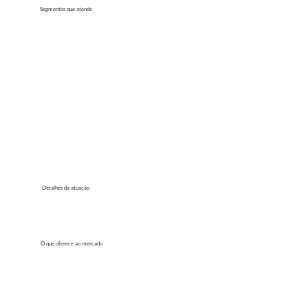
Segmentos que atende
Detalhes da atuação
O que oferece ao mercado