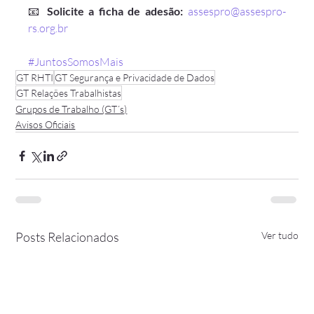
📧 
Solicite a ficha de adesão:
assespro@assespro-
rs.org.br
#JuntosSomosMais
GT RHTI
GT Segurança e Privacidade de Dados
GT Relações Trabalhistas
Grupos de Trabalho (GT´s)
Avisos Oficiais
Posts Relacionados
Ver tudo