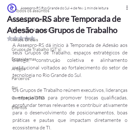
Assespro-RS Rio Grande do Sul
4 de fev.
1 min de leitura
> Todos os assuntos
Assespro-RS abre Temporada de
Notícias de Mercado
Adesão aos Grupos de Trabalho
Novidades Assespro-RS
Avaliado com NaN de 5 estrelas.
Avisos Oficiais
A Assespro-RS dá início à Temporada de Adesão aos 
Grupos de Trabalho (GT´s)
seus Grupos de Trabalho, espaços estratégicos de 
Ecossistemas
diálogo, construção coletiva e alinhamento 
institucional voltados ao fortalecimento do setor de 
Artigos
tecnologia no Rio Grande do Sul.
Parceiros
RH
Os Grupos de Trabalho reúnem executivos, lideranças 
e especialistas para promover trocas qualificadas, 
Certificação DPO
aprofundar temas relevantes e contribuir ativamente 
Eventos
para o desenvolvimento de posicionamentos, boas 
práticas e pautas que impactam diretamente o 
ecossistema de TI.