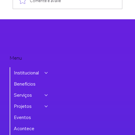
Comente e avalie
Grupo RHTI da Assespro-RS debate os "5
Golaços para uma Liderança Vitoriosa" em
encontro de julho
Menu
Institucional
Benefícios
Serviços
Projetos
Eventos
Acontece