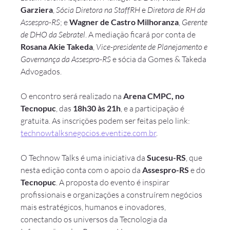
Garziera
, 
Sócia Diretora na StaffRH
 e 
Diretora de RH da 
Assespro-RS
; e 
Wagner de Castro Milhoranza
, 
Gerente 
de DHO da Sebratel
. A mediação ficará por conta de 
Rosana Akie Takeda
, 
Vice-presidente de Planejamento e 
Governança da Assespro-RS
 e sócia da Gomes & Takeda 
Advogados.
O encontro será realizado na 
Arena CMPC, no 
Tecnopuc
, das 
18h30 às 21h
, e a participação é 
gratuita. As inscrições podem ser feitas pelo link: 
technowtalksnegocios.eventize.com.br
.
O Technow Talks é uma iniciativa da 
Sucesu-RS
, que 
nesta edição conta com o apoio da 
Assespro-RS
 e do 
Tecnopuc
. A proposta do evento é inspirar 
profissionais e organizações a construírem negócios 
mais estratégicos, humanos e inovadores, 
conectando os universos da Tecnologia da 