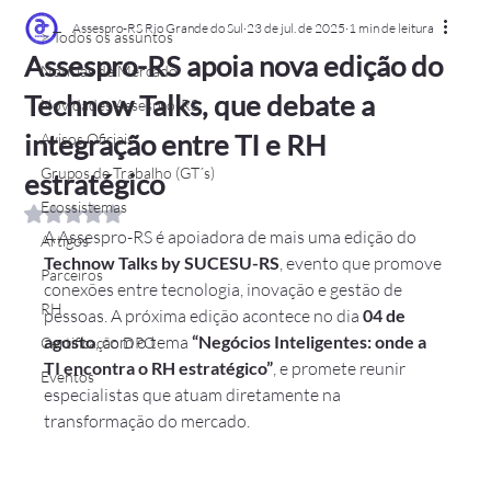
Assespro-RS Rio Grande do Sul
23 de jul. de 2025
1 min de leitura
> Todos os assuntos
Assespro-RS apoia nova edição do
Notícias de Mercado
Technow Talks, que debate a
Novidades Assespro-RS
integração entre TI e RH
Avisos Oficiais
Grupos de Trabalho (GT´s)
estratégico
Ecossistemas
Avaliado com NaN de 5 estrelas.
A Assespro-RS é apoiadora de mais uma edição do 
Artigos
Technow Talks by SUCESU-RS
, evento que promove 
Parceiros
conexões entre tecnologia, inovação e gestão de 
RH
pessoas. A próxima edição acontece no dia 
04 de 
agosto
, com o tema 
“Negócios Inteligentes: onde a 
Certificação DPO
TI encontra o RH estratégico”
, e promete reunir 
Eventos
especialistas que atuam diretamente na 
transformação do mercado.