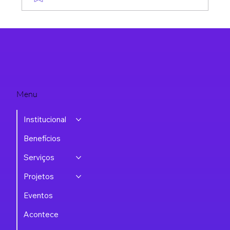
Encontro de Lideranças do Tecnopuc:
Fortalecendo a Inovação no Ecossistema de
Tecnologia
Menu
Institucional
Benefícios
Serviços
Projetos
Eventos
Acontece