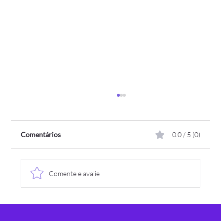
Comentários
0.0 / 5 (0)
Comente e avalie
Assespro-RS recebe a Somaxi como nova
associada