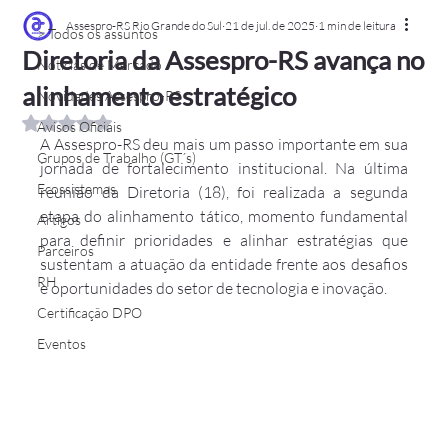
Assespro-RS Rio Grande do Sul
21 de jul. de 2025
1 min de leitura
> Todos os assuntos
Diretoria da Assespro-RS avança no
Notícias de Mercado
alinhamento estratégico
Novidades Assespro-RS
Avaliado com NaN de 5 estrelas.
Avisos Oficiais
A Assespro-RS deu mais um passo importante em sua 
Grupos de Trabalho (GT´s)
jornada de fortalecimento institucional. Na última 
Ecossistemas
reunião da Diretoria (18), foi realizada a segunda 
etapa do alinhamento tático, momento fundamental 
Artigos
para definir prioridades e alinhar estratégias que 
Parceiros
sustentam a atuação da entidade frente aos desafios 
RH
e oportunidades do setor de tecnologia e inovação.
Certificação DPO
Eventos