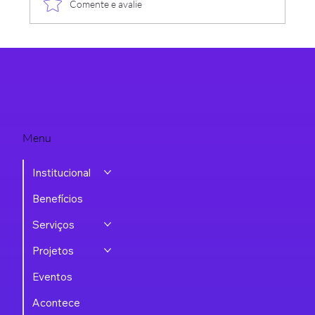
Comente e avalie
ASSESPRO-RS abre inscrições para nova
turma da Certificação DPO
Menu
Institucional
Benefícios
Serviços
Projetos
Eventos
Acontece