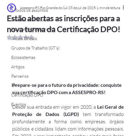
Assespro-RS Rio Grande do Sul
28 de jul. de 2025
1 min de leitura
> Todos os assuntos
Estão abertas as inscrições para a
Notícias de Mercado
nova turma da Certificação DPO!
Novidades Assespro-RS
Avaliado com NaN de 5 estrelas.
Avisos Oficiais
Grupos de Trabalho (GT´s)
Ecossistemas
Artigos
Parceiros
Prepare-se para o futuro da privacidade: conquiste 
RH
sua certificação DPO com a ASSESPRO-RS!
Certificação DPO
Eventos
Desde sua entrada em vigor em 2020, a 
Lei Geral de 
Proteção de Dados (LGPD)
 tem transformado 
profundamente a forma como empresas, órgãos 
públicos e cidadãos lidam com informações pessoais. 
Em 2023, a regulamentação ganhou ainda mais força 