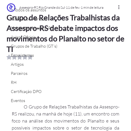
Assespro-RS Rio Grande do Sul
11 de fev.
1 min de leitura
> Todos os assuntos
Grupo de Relações Trabalhistas da
Notícias de Mercado
Assespro-RS debate impactos dos
Novidades Assespro-RS
movimentos do Planalto no setor de
Avisos Oficiais
Grupos de Trabalho (GT´s)
TI
Ecossistemas
Avaliado com NaN de 5 estrelas.
Artigos
Parceiros
RH
Certificação DPO
Eventos
	O Grupo de Relações Trabalhistas da Assespro-
RS realizou, na manhã de hoje (11), um encontro com 
foco na análise dos movimentos do Planalto e seus 
possíveis impactos sobre o setor de tecnologia da 