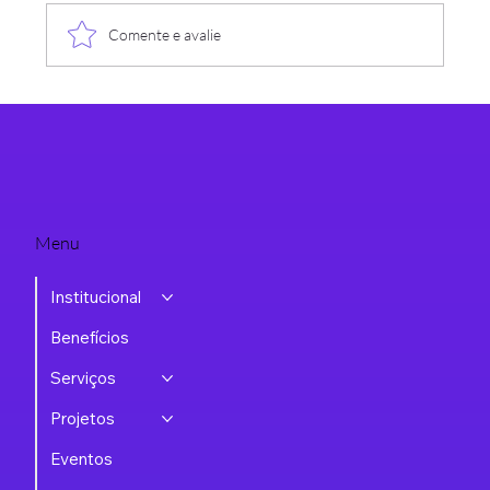
Comente e avalie
Grupo RHTI da Assespro-RS debate os "5
Golaços para uma Liderança Vitoriosa" em
encontro de julho
Menu
Institucional
Benefícios
Serviços
Projetos
Eventos