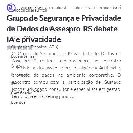
Assespro-RS Rio Grande do Sul
11 de dez. de 2025
2 min de leitura
> Todos os assuntos
Grupo de Segurança e Privacidade
Notícias de Mercado
de Dados da Assespro-RS debate
Novidades Assespro-RS
IA e privacidade
Avisos Oficiais
Grupos de Trabalho (GT´s)
Avaliado com NaN de 5 estrelas.
O Grupo de Segurança e Privacidade de Dados da 
Ecossistemas
Assespro-RS realizou, em novembro, um encontro 
Artigos
dedicado à discussão sobre Inteligência Artificial e 
Parceiros
proteção de dados no ambiente corporativo. O 
encontro contou com a participação de Gustavo 
RH
Rocha, advogado, consultor e especialista em gestão, 
Certificação DPO
tecnologia e marketing jurídico.
Eventos