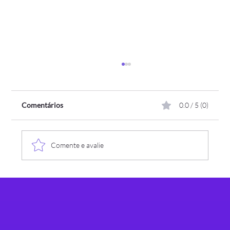
Comentários
0.0 / 5 (0)
Comente e avalie
Grupo RHTI da Assespro-RS debate os "5
Golaços para uma Liderança Vitoriosa" em
encontro de julho