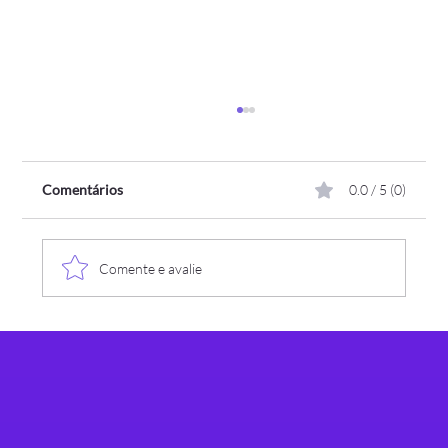
Comentários
0.0 / 5 (0)
Comente e avalie
Grupo RHTI da Assespro-RS debate os "5
Golaços para uma Liderança Vitoriosa" em
encontro de julho