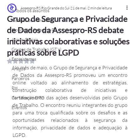
Assespro-RS Rio Grande do Sul
21 de mai.
2 min de leitura
> Todos os assuntos
Grupo de Segurança e Privacidade
Notícias de Mercado
de Dados da Assespro-RS debate
Novidades Assespro-RS
iniciativas colaborativas e soluções
Avisos Oficiais
Grupos de Trabalho (GT´s)
práticas sobre LGPD
Ecossistemas
Avaliado com NaN de 5 estrelas.
No mês de maio, o Grupo de Segurança e Privacidade 
Artigos
de Dados da Assespro-RS promoveu um encontro 
Parceiros
online voltado ao alinhamento de estratégias, 
RH
construção colaborativa de iniciativas e 
fortalecimento das ações desenvolvidas pelo Grupo 
Certificação DPO
de Trabalho. O encontro reuniu integrantes do grupo 
Eventos
para uma troca qualificada sobre os desafios e as 
oportunidades relacionados à segurança da 
informação, privacidade de dados e adequação à 
LGPD.