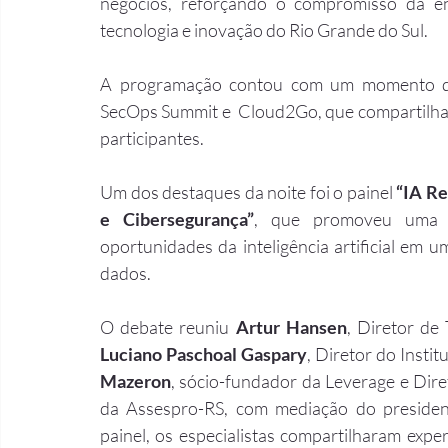
negócios, reforçando o compromisso da en
tecnologia e inovação do Rio Grande do Sul.
A programação contou com um momento ded
SecOps Summit e  Cloud2Go, que compartilhara
participantes.
Um dos destaques da noite foi o painel 
“IA Re
e Cibersegurança”
, que promoveu uma di
oportunidades da inteligência artificial em 
dados.
O debate reuniu 
Artur Hansen
, Diretor de
Luciano Paschoal Gaspary
, Diretor do Inst
Mazeron
, sócio-fundador da Leverage e Dir
da Assespro-RS, com mediação do presiden
painel, os especialistas compartilharam exper