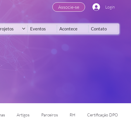
Associe-se
Login
rojetos
Eventos
Acontece
Contato
mas
Artigos
Parceiros
RH
Certificação DPO