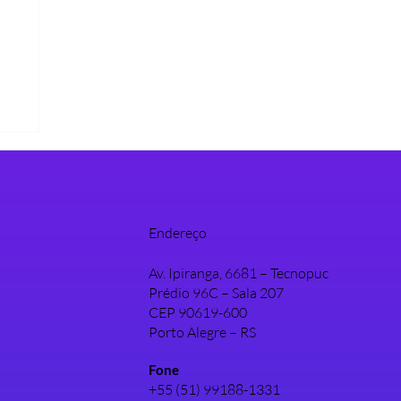
re
Endereço
Av. Ipiranga, 6681 – Tecnopuc
Prédio 96C – Sala 207
CEP 90619-600
Porto Alegre – RS
Fone
+55 (51) 99188-1331