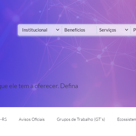
Institucional
Benefícios
Serviços
P
que ele tem a oferecer. Defina
o-RS
Avisos Oficiais
Grupos de Trabalho (GT´s)
Ecossiste