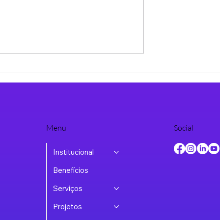
espro-RS recebe
Receita de Bons Negócios ab
ndria,
a agenda de 2026 e reúne
ente do SERPRO,
lideranças do setor de
 o futuro dos
tecnologia
itais
Menu
Social
Institucional
Benefícios
Serviços
Projetos