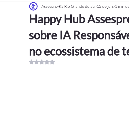
Assespro-RS Rio Grande do Sul
12 de jun.
1 min de
Eventos
Happy Hub Assespr
sobre IA Responsáve
no ecossistema de t
Avaliado com NaN de 5 estrelas.