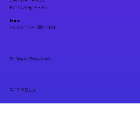
CEP 90619-600
Porto Alegre – RS
Fone
+55 (51) 99188-1331
Política de Privacidade
© 2025
Divex
.