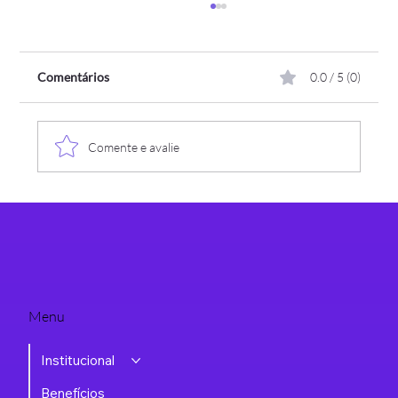
Comentários
0.0 / 5 (0)
Comente e avalie
Assespro-RS recebe a Somaxi como nova
associada
Menu
Institucional
Benefícios