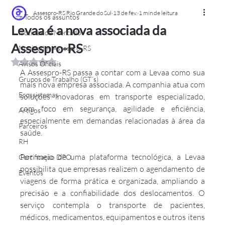
Assespro-RS Rio Grande do Sul
13 de fev.
1 min de leitura
> Todos os assuntos
Levaa é a nova associada da
Notícias de Mercado
Assespro-RS
Novidades Assespro-RS
Avaliado com NaN de 5 estrelas.
Avisos Oficiais
A Assespro-RS passa a contar com a Levaa como sua 
Grupos de Trabalho (GT´s)
mais nova empresa associada. A companhia atua com 
Ecossistemas
soluções inovadoras em transporte especializado, 
com foco em segurança, agilidade e eficiência, 
Artigos
especialmente em demandas relacionadas à área da 
Parceiros
saúde.
RH
Por meio de uma plataforma tecnológica, a Levaa 
Certificação DPO
possibilita que empresas realizem o agendamento de 
Eventos
viagens de forma prática e organizada, ampliando a 
precisão e a confiabilidade dos deslocamentos. O 
serviço contempla o transporte de pacientes, 
médicos, medicamentos, equipamentos e outros itens 