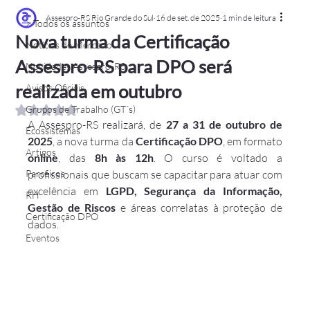
Assespro-RS Rio Grande do Sul
16 de set. de 2025
1 min de leitura
> Todos os assuntos
Nova turma da Certificação
Notícias de Mercado
Assespro-RS para DPO será
Novidades Assespro-RS
realizada em outubro
Avisos Oficiais
Grupos de Trabalho (GT´s)
Avaliado com NaN de 5 estrelas.
A Assespro-RS realizará, de 
27 a 31 de outubro de 
Ecossistemas
2025
, a nova turma da 
Certificação DPO
, em formato 
Artigos
online
, das 
8h às 12h
. O curso é voltado a 
Parceiros
profissionais que buscam se capacitar para atuar com 
excelência em 
LGPD, Segurança da Informação, 
RH
Gestão de Riscos
 e áreas correlatas à proteção de 
Certificação DPO
dados.
Eventos