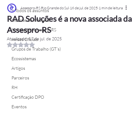
Assespro-RS Rio Grande do Sul
16 de jul. de 2025
1 min de leitura
> Todos os assuntos
RAD Soluções é a nova associada da
Notícias de Mercado
Assespro-RS
Novidades Assespro-RS
Atualizado:
17 de jul. de 2025
Avisos Oficiais
Avaliado com NaN de 5 estrelas.
Grupos de Trabalho (GT´s)
Ecossistemas
Artigos
Parceiros
RH
Certificação DPO
Eventos