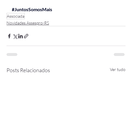
#JuntosSomosMais
Associada
Novidades Assespro-RS
Posts Relacionados
Ver tudo