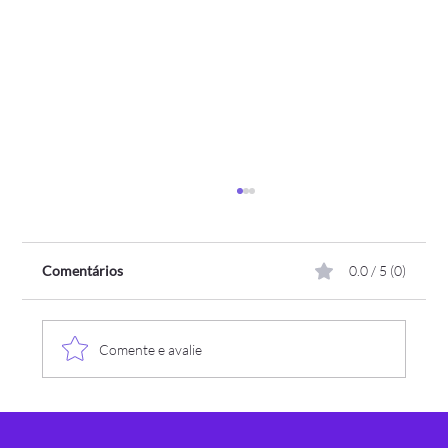
Comentários
0.0 / 5 (0)
Comente e avalie
Assespro-RS recebe a Somaxi como nova
associada