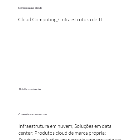
Segmentos que atende
Cloud Computing / Infraestrutura de TI
Detalhes da atuação
O que oferece ao mercado
Infraestrutura em nuvem; Soluções em data
center; Produtos cloud de marca própria;
Serviços e soluções em parceria com provedores