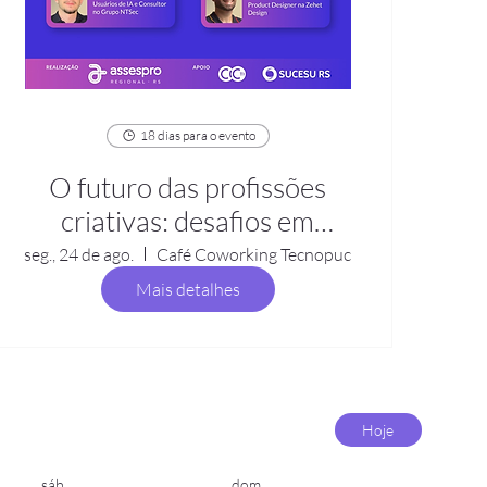
18 dias para o evento
O futuro das profissões
criativas: desafios em
tecnologia e design na era
seg., 24 de ago.
Café Coworking Tecnopuc
da inteligência artificial
Mais detalhes
Hoje
sáb.
dom.