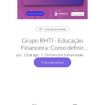
7 dias para o evento
Grupo RHTI - Educação
Financeira: Como definir
objetivos financeiros de
qui., 13 de ago.
Online com transmissão Webex
curto, médio e longo prazo
Mais detalhes
qui.
sex.