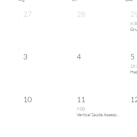
27
28
2
8:3
3
4
5
18:
10
11
1
9:00
Vertical Saúde Assespro-RS