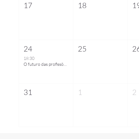
17
18
1
24
25
2
18:30
O futuro das profissões criativas: desafios em tecnologia e design na era da inteligência artificial
31
1
2