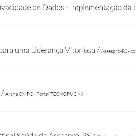
rivacidade de Dados - Implementação da
para uma Liderança Vitoriosa
/
Assespro-RS - c
/
Arena CMPC - Portal TECNOPUC 99
rtical Saúde da Assespro-RS
/