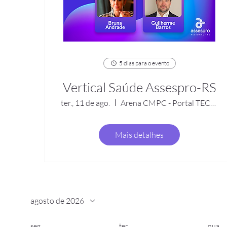
5 dias para o evento
Vertical Saúde Assespro-RS
ter., 11 de ago.
Arena CMPC - Portal TECNOPUC 99
Mais detalhes
agosto de 2026
seg.
ter.
qua.