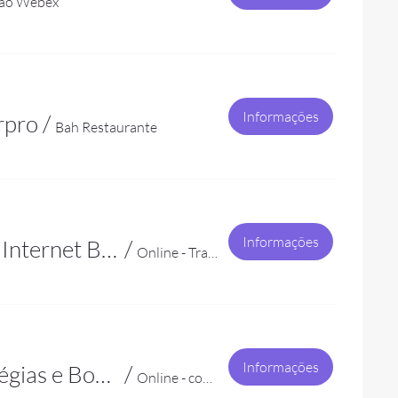
são Webex
Informações
rpro
/
Bah Restaurante
Informações
GT Segurança e Privacidade de Dados - Os Bloqueios Invisíveis da Internet Brasileira
/
Online - Transmissão Webex
Informações
Grupo RHTI - Neurodivergências no Ambiente de Trabalho: Estratégias e Boas Práticas
/
Online - com transmissão Webex