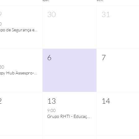
9
30
31
0
Grupo de Segurança e Privacidade de Dados - Implementação da ISO 27701
6
7
30
Happy Hub Assespro-RS
2
13
14
9:00
Grupo RHTI - Educação Financeira: Como definir objetivos financeiros de curto, médio e longo prazo