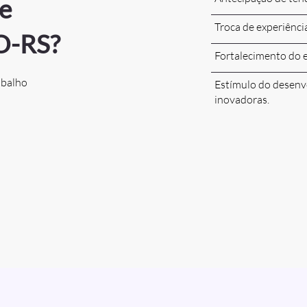
e
Troca de experiência
O-RS?
Fortalecimento do e
abalho
Estímulo do desenvo
inovadoras.