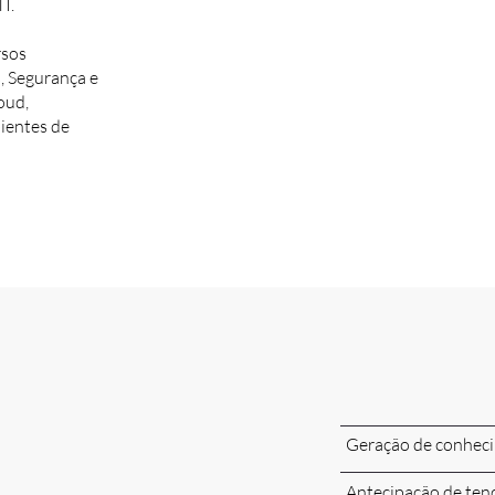
I.
rsos
, Segurança e
oud,
ientes de
Geração de conheci
Antecipação de ten