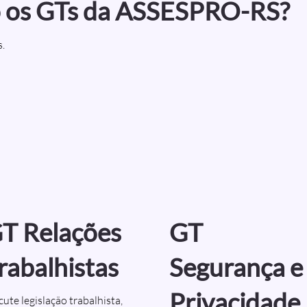
o os GTs da ASSESPRO-RS?
.
T Relações
GT
rabalhistas
Segurança e
Privacidade
cute legislação trabalhista,