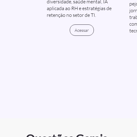
diversidade, saúde mental, IA
pej
aplicada ao RH e estratégias de
jor
retenção no setor de TI.
trab
com
Acessar
tec