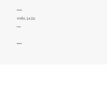
Telefone
9986.14.06
E-mail
Website