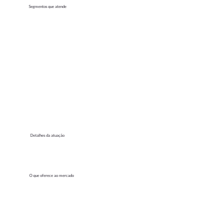
Segmentos que atende
Detalhes da atuação
O que oferece ao mercado