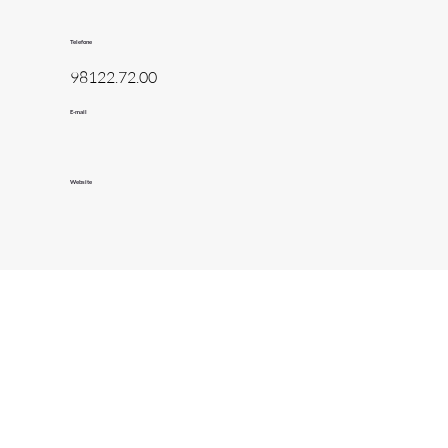
Telefone
98122.72.00
E-mail
Website