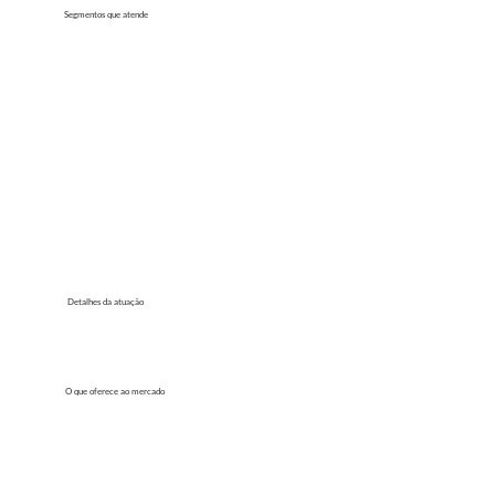
Segmentos que atende
Detalhes da atuação
O que oferece ao mercado