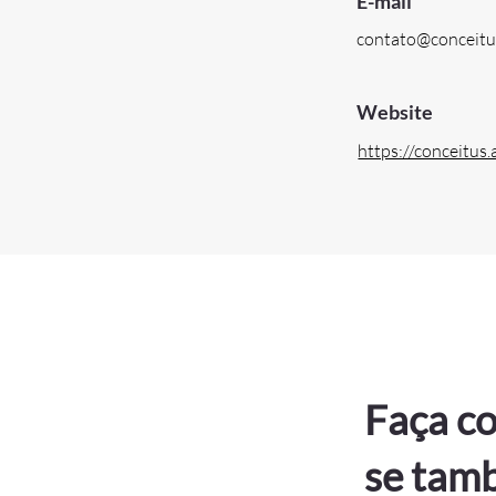
E-mail
contato@conceitu
Website
https://conceitus.
Faça co
se tam