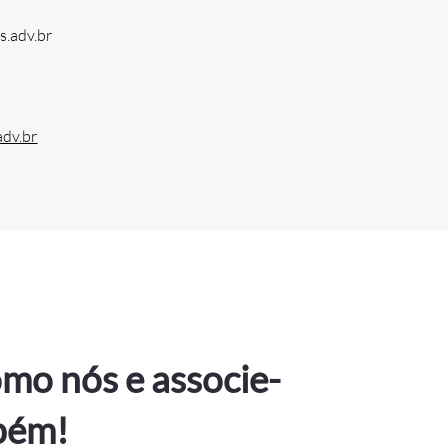
s.adv.br
adv.br
mo nós e associe-
bém!