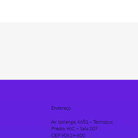
Endereço
Av. Ipiranga, 6681 – Tecnopuc
Prédio 96C – Sala 207
CEP 90619-600