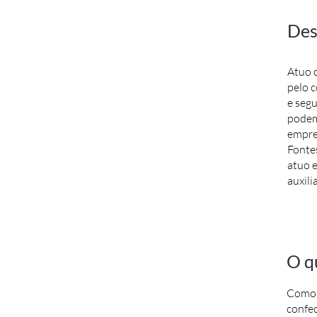
Des
Atuo 
pelo 
e segu
podem 
empre
Fontes
atuo e
auxil
O q
Como a
confec