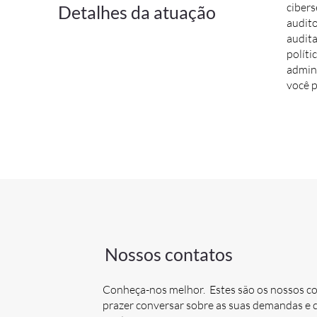
ciber
Detalhes da atuação
audito
audita
políti
admini
você p
Nossos contatos
Conheça-nos melhor. Estes são os nossos c
prazer conversar sobre as suas demandas 