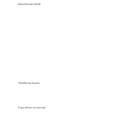
Segmentos que atende
Detalhes da atuação
O que oferece ao mercado