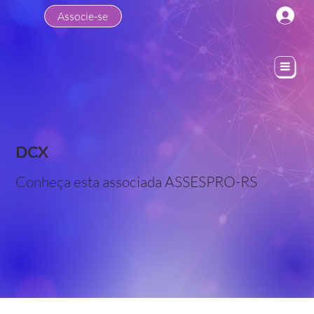
Associe-se
DCX
Conheça esta associada ASSESPRO-RS