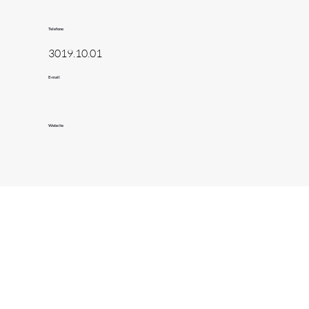
Telefone
3019.10.01
E-mail
Website