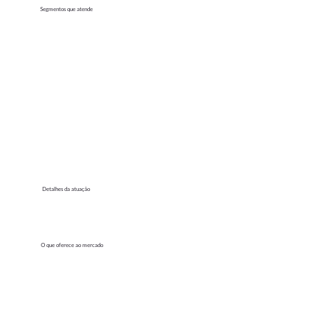
Segmentos que atende
Detalhes da atuação
O que oferece ao mercado