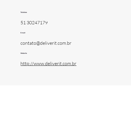
Telefone
51 30247179
E-mail
contato@deliverit.com.br
Website
http://www.deliverit.com.br