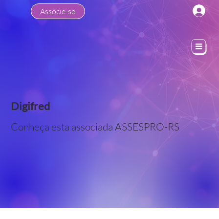
Associe-se
Digifred
Conheça esta associada ASSESPRO-RS