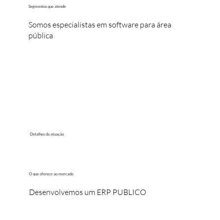
Segmentos que atende
Somos especialistas em software para área
pública
Detalhes da atuação
O que oferece ao mercado
Desenvolvemos um ERP PUBLICO