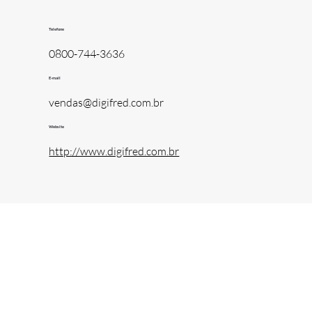
Telefone
0800-744-3636
E-mail
vendas@digifred.com.br
Website
http://www.digifred.com.br