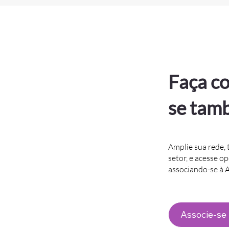
Faça co
se tam
Amplie sua rede, 
setor, e acesse o
associando-se à
Associe-se