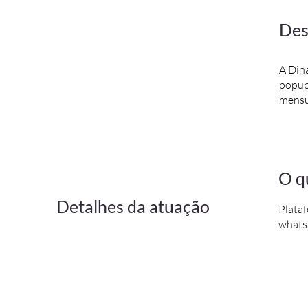
Des
A Dina
popup
mensu
O q
Detalhes da atuação
Plata
whats