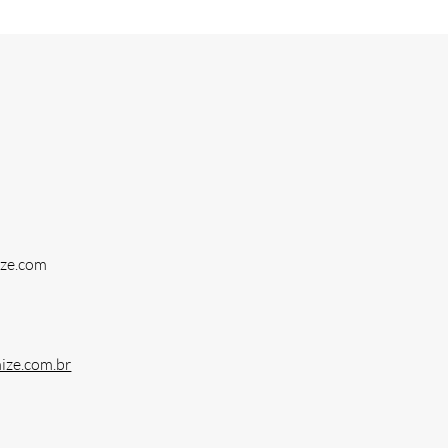
ize.com
ize.com.br