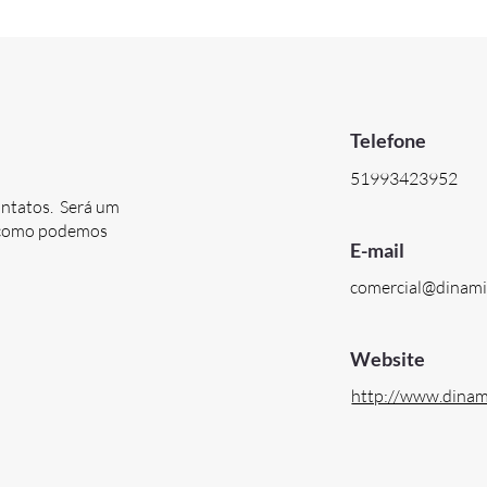
Telefone
51993423952
ontatos. Será um
e como podemos
E-mail
comercial@dinam
Website
http://www.dinam