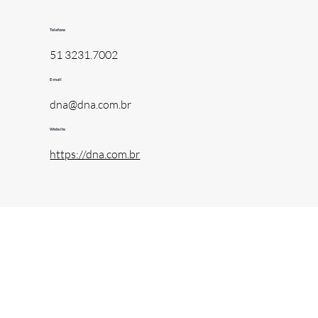
Telefone
51 3231.7002
E-mail
dna@dna.com.br
Website
https://dna.com.br