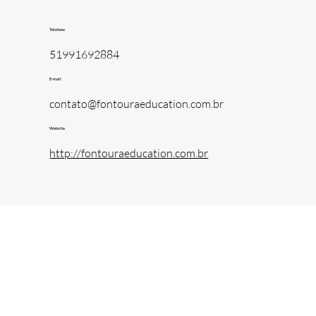
Telefone
51991692884
E-mail
contato@fontouraeducation.com.br
Website
http://fontouraeducation.com.br