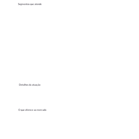
Segmentos que atende
Detalhes da atuação
O que oferece ao mercado