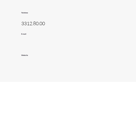
Telefone
3312.80.00
E-mail
Website