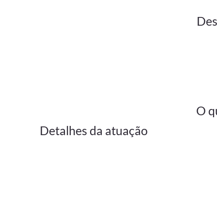
Des
O q
Detalhes da atuação