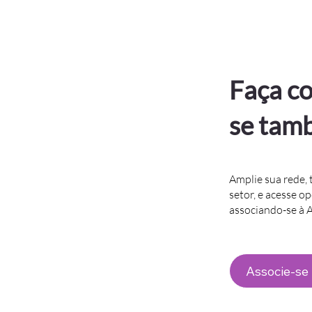
Faça co
se tam
Amplie sua rede, 
setor, e acesse o
associando-se à
Associe-se