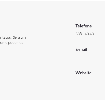
Telefone
3381.43.43
ontatos. Será um
e como podemos
E-mail
Website