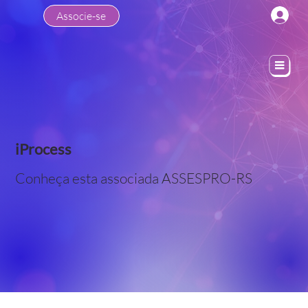
Associe-se
iProcess
Conheça esta associada ASSESPRO-RS