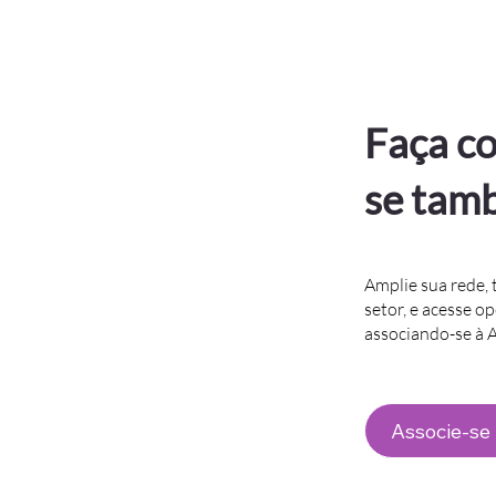
Faça co
se tam
Amplie sua rede, 
setor, e acesse o
associando-se à
Associe-se