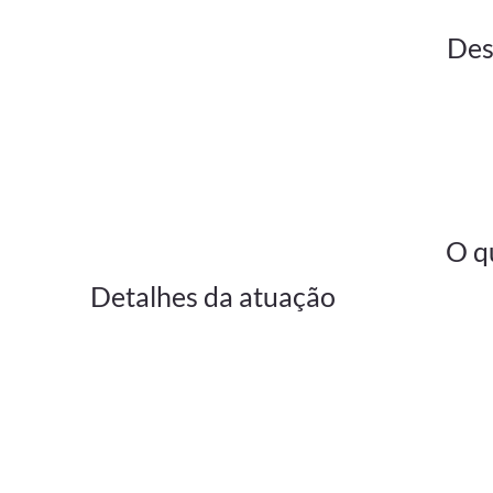
Des
O q
Detalhes da atuação