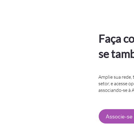
Faça co
se tam
Amplie sua rede, 
setor, e acesse o
associando-se à
Associe-se