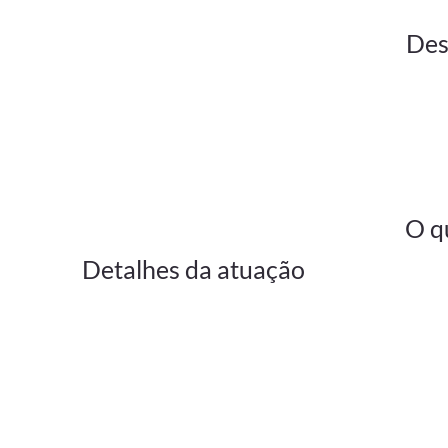
Des
O q
Detalhes da atuação