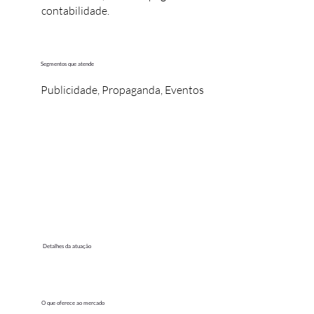
contabilidade.
Segmentos que atende
Publicidade, Propaganda, Eventos
Detalhes da atuação
O que oferece ao mercado