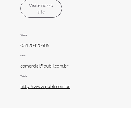
Visite nosso
site
Telefone
05120420505
E-mail
comercial@publi.com.br
Website
http://www.publi.com.br