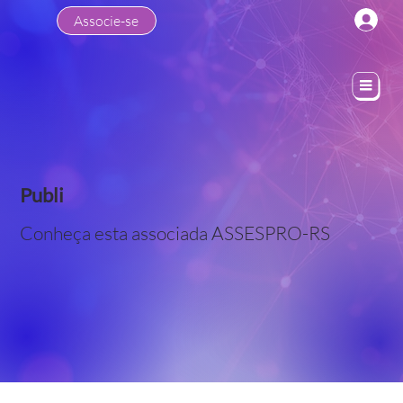
Associe-se
Publi
Conheça esta associada ASSESPRO-RS