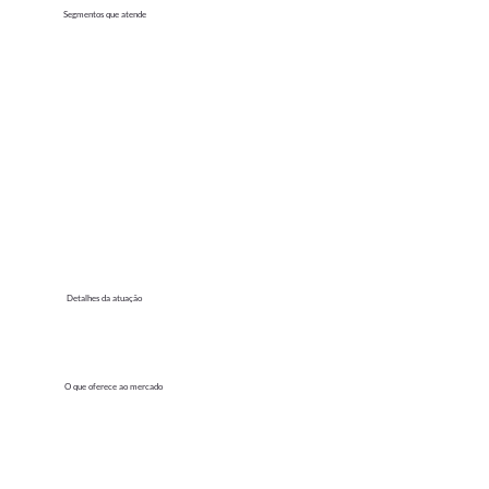
Segmentos que atende
Detalhes da atuação
O que oferece ao mercado