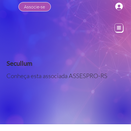
Associe-se
Secullum
Conheça esta associada ASSESPRO-RS