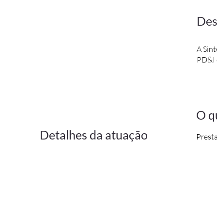
Des
A Sint
PD&I c
O q
Detalhes da atuação
Presta