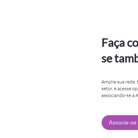
Faça co
se tam
Amplie sua rede, 
setor, e acesse o
associando-se à
Associe-se