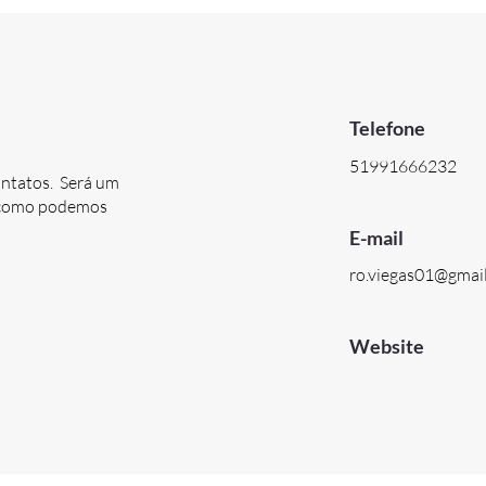
Telefone
51991666232
ontatos. Será um
e como podemos
E-mail
ro.viegas01@gmai
Website