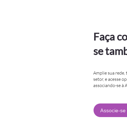
Faça co
se tam
Amplie sua rede, 
setor, e acesse o
associando-se à
Associe-se