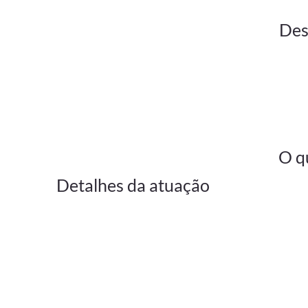
Des
O q
Detalhes da atuação