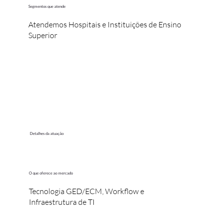
Segmentos que atende
Atendemos Hospitais e Instituições de Ensino
Superior
Detalhes da atuação
O que oferece ao mercado
Tecnologia GED/ECM, Workflow e
Infraestrutura de TI