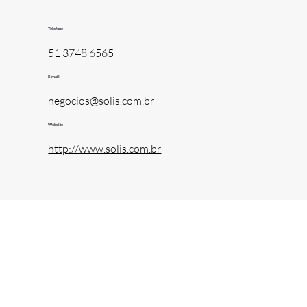
Telefone
51 3748 6565
E-mail
negocios@solis.com.br
Website
http://www.solis.com.br