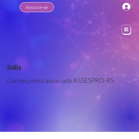
Associe-se
Solis
Conheça esta associada ASSESPRO-RS