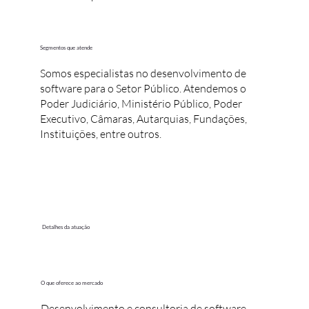
Segmentos que atende
Somos especialistas no desenvolvimento de
software para o Setor Público. Atendemos o
Poder Judiciário, Ministério Público, Poder
Executivo, Câmaras, Autarquias, Fundações,
Instituições, entre outros.
Detalhes da atuação
O que oferece ao mercado
Desenvolvimento e consultoria de software