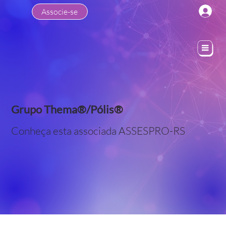
Associe-se
Grupo Thema®/Pólis®
Conheça esta associada ASSESPRO-RS