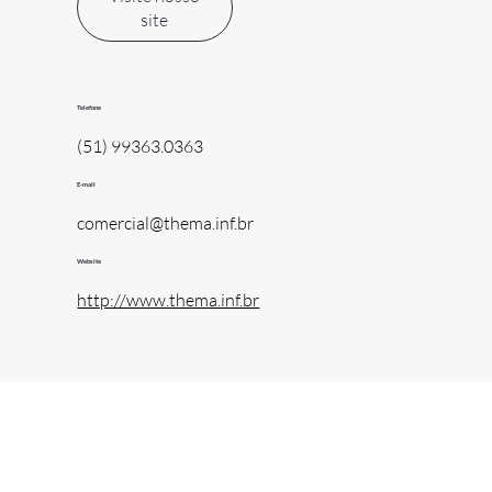
site
Telefone
(51) 99363.0363
E-mail
comercial@thema.inf.br
Website
http://www.thema.inf.br