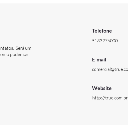
Telefone
5133276000
ontatos. Será um
e como podemos
E-mail
comercial@true.c
Website
http://true.com.br