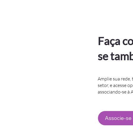
Faça co
se tam
Amplie sua rede, 
setor, e acesse o
associando-se à
Associe-se