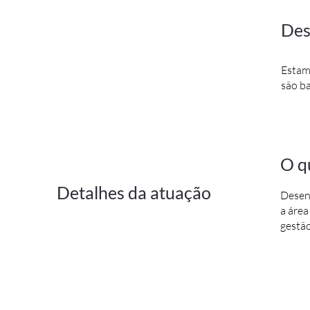
Des
Estamo
são b
O q
Detalhes da atuação
Desen
a área
gestã