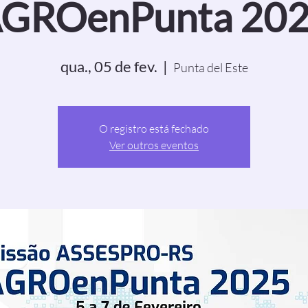
GROenPunta 20
qua., 05 de fev.
  |  
Punta del Este
O registro está fechado
Ver outros eventos