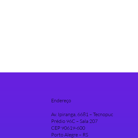
Endereço
Av. Ipiranga, 6681 – Tecnopuc
Prédio 96C – Sala 207
CEP 90619-600
Porto Alegre – RS