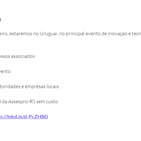
o
eiro, estaremos no Uruguai, no principal evento de inovação e tec
ossos associados:
vento
toridades e empresas locais
 da Assespro-RS sem custo
ps://lnkd.in/d-PcZHBD