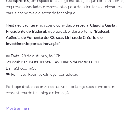
Assespro-RS
, um espaço de diálogo estratégico que conecta líderes, 
empresas associadas e especialistas para debater temas relevantes 
para a economia e o setor de tecnologia.
Nesta edição, teremos como convidado especial
 Claudio Gastal
, 
Presidente do Badesul
, que que abordará o tema
 “Badesul, 
Agência de Fomento do RS, suas Linhas de Crédito e o 
Investimento para a Inovação
.”
📅 Data: 28 de outubro, às 12h
📍Local: Bah Restaurante – Av. Diário de Notícias, 300 – 
BarraShoppingSul
🍽 Formato: Reunião-almoço (por adesão)
Participe deste encontro exclusivo e fortaleça suas conexões no 
ecossistema de tecnologia e inovação.
Mostrar mais