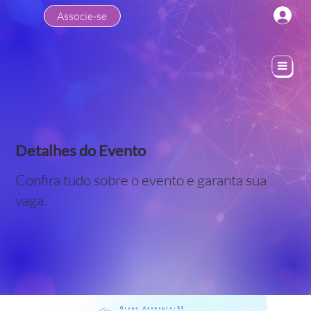
Associe-se
Detalhes do Evento
Confira tudo sobre o evento e garanta sua
vaga.