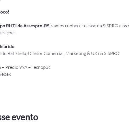
foco!
po RHTI da Assespro-RS
, vamos conhecer o case da SISPRO e os des
gerações.
híbrido
do Batistella, Diretor Comercial, Marketing & UX na SISPRO
m – Prédio 99A – Tecnopuc
Webex
sse evento