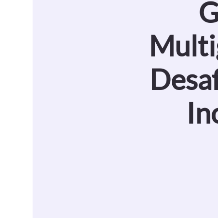
G
Multi
Desaf
In