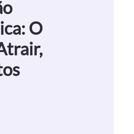
ão
ica: O
trair,
tos