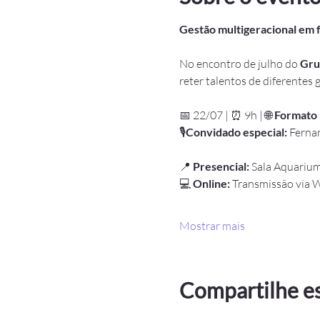
Gestão multigeracional em 
No encontro de julho do 
Gru
reter talentos de diferentes 
📅 22/07 | ⏰ 9h | 🌐 
Formato 
🎙
Convidado especial: 
Fernan
📍 
Presencial:
 Sala Aquariu
💻 
Online:
 Transmissão via 
Mostrar mais
Compartilhe e