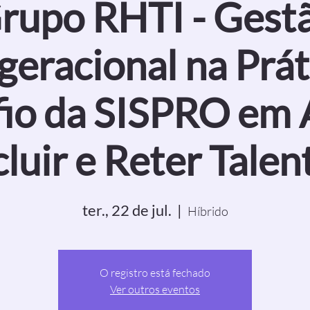
rupo RHTI - Gest
geracional na Prát
io da SISPRO em A
cluir e Reter Talen
ter., 22 de jul.
  |  
Híbrido
O registro está fechado
Ver outros eventos