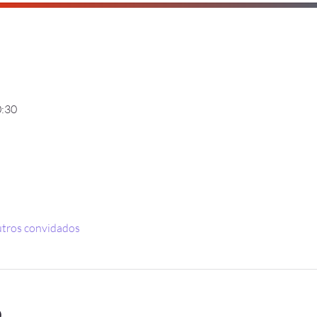
0:30
tros convidados
o