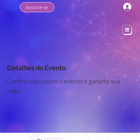
Associe-se
Detalhes do Evento
Confira tudo sobre o evento e garanta sua
vaga.