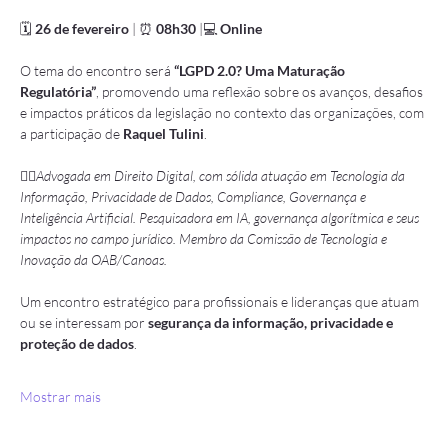
🗓 
26 de fevereiro
 | ⏰ 
08h30 
|💻 
Online
O tema do encontro será 
“LGPD 2.0? Uma Maturação 
Regulatória”
, promovendo uma reflexão sobre os avanços, desafios 
e impactos práticos da legislação no contexto das organizações, com 
a participação de 
Raquel Tulini
.
👩‍⚖️
Advogada em Direito Digital, com sólida atuação em Tecnologia da 
Informação, Privacidade de Dados, Compliance, Governança e 
Inteligência Artificial. Pesquisadora em IA, governança algorítmica e seus 
impactos no campo jurídico. Membro da Comissão de Tecnologia e 
Inovação da OAB/Canoas.
Um encontro estratégico para profissionais e lideranças que atuam 
ou se interessam por 
segurança da informação, privacidade e 
proteção de dados
.
Mostrar mais