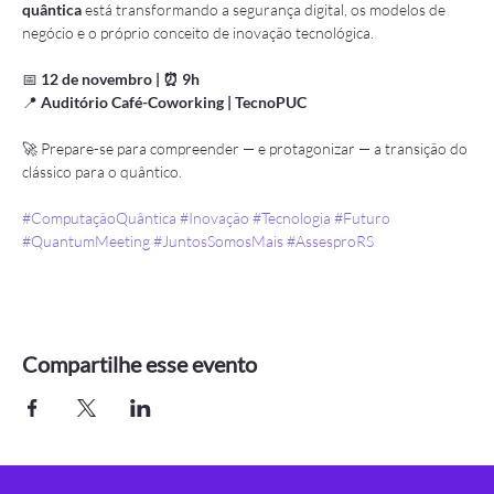
quântica
 está transformando a segurança digital, os modelos de 
negócio e o próprio conceito de inovação tecnológica.
📅 
12 de novembro | ⏰ 9h
📍 
Auditório Café-Coworking | TecnoPUC
🚀 Prepare-se para compreender — e protagonizar — a transição do 
clássico para o quântico.
#ComputaçãoQuântica
#Inovação
#Tecnologia
#Futuro
#QuantumMeeting
#JuntosSomosMais
#AssesproRS
Compartilhe esse evento