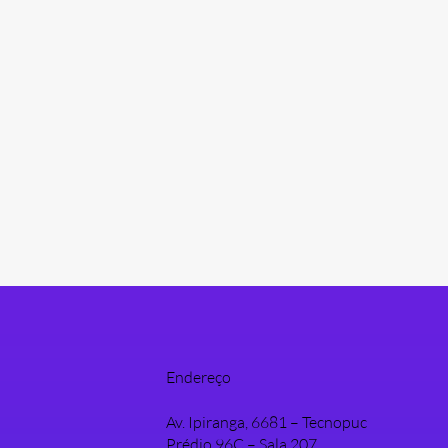
Endereço
Av. Ipiranga, 6681 – Tecnopuc
Prédio 96C – Sala 207