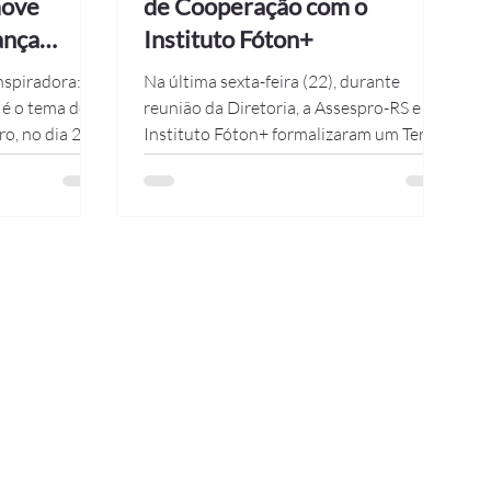
move
de Cooperação com o
ança
Instituto Fóton+
nspiradora:
Na última sexta-feira (22), durante
 é o tema do
reunião da Diretoria, a Assespro-RS e o
Instituto Fóton+ formalizaram um Termo
 Ronan
de Cooperação ,...
r e
correrá no
an Novo
o Cardoso,
namento (R$
ua Borges do
 recepcionados
 11h45min,
o e, às