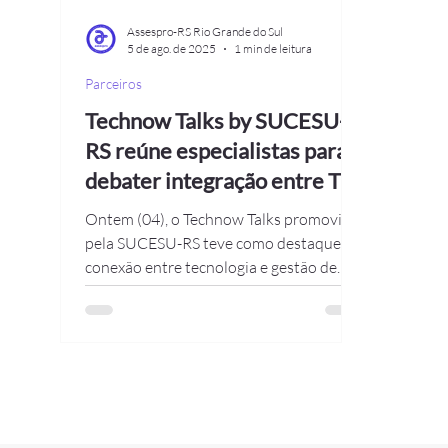
Assespro-RS Rio Grande do Sul
5 de ago. de 2025
1 min de leitura
Parceiros
Technow Talks by SUCESU-
RS reúne especialistas para
debater integração entre TI e
RH estratégico
Ontem (04), o Technow Talks promovido
pela SUCESU-RS teve como destaque a
conexão entre tecnologia e gestão de
pessoas, trazendo um...