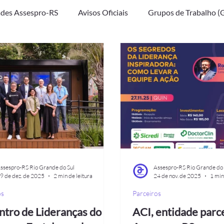
des Assespro-RS
Avisos Oficiais
Grupos de Trabalho (
ssespro-RS Rio Grande do Sul
Assespro-RS Rio Grande do 
9 de dez. de 2025
2 min de leitura
24 de nov. de 2025
1 min
os
Parceiros
ntro de Lideranças do
ACI, entidade parc