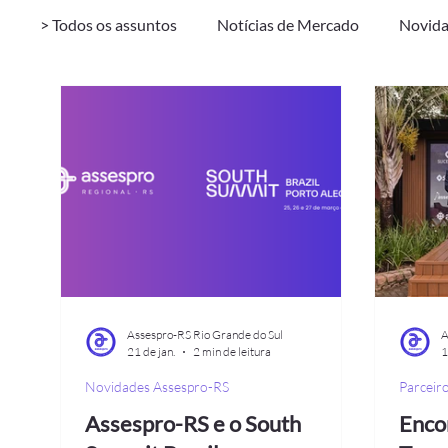
> Todos os assuntos
Notícias de Mercado
Novida
RH
Certificação DPO
Eventos
Assespro-RS Rio Grande do Sul
A
21 de jan.
2 min de leitura
1
Novidades Assespro-RS
Parceir
Assespro-RS e o South
Enco