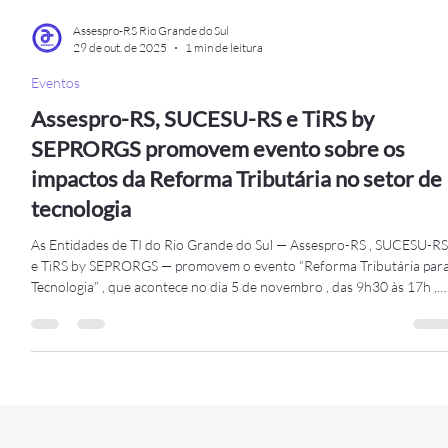
Assespro-RS Rio Grande do Sul
29 de out. de 2025
1 min de leitura
Eventos
Assespro-RS, SUCESU-RS e TiRS by
SEPRORGS promovem evento sobre os
impactos da Reforma Tributária no setor de
tecnologia
As Entidades de TI do Rio Grande do Sul — Assespro-RS , SUCESU-RS
e TiRS by SEPRORGS — promovem o evento “Reforma Tributária para
Tecnologia” , que acontece no dia 5 de novembro , das 9h30 às 17h ,
na Arena CMPC – Tecnopuc (Prédio 99A) , em Porto Alegre. O
encontro será um espaço estratégico de debate e atualização sobre as
mudanças trazidas pela Reforma Tributária e seus efeitos diretos no
ecossistema de tecnologia e inovação . Especialistas que acompanham
de perto as di