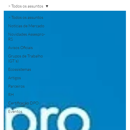
> Todos os assuntos
> Todos os assuntos
Notícias de Mercado
Novidades Assespro-
RS
Avisos Oficiais
Grupos de Trabalho
(GT´s)
Ecossistemas
Artigos
Parceiros
RH
Certificação DPO
Eventos