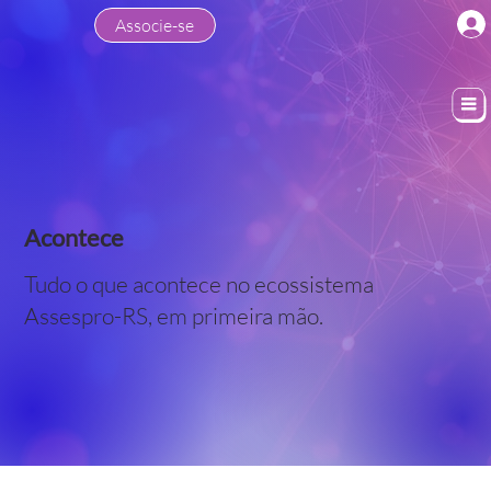
Associe-se
Acontece
Tudo o que acontece no ecossistema
Assespro-RS, em primeira mão.