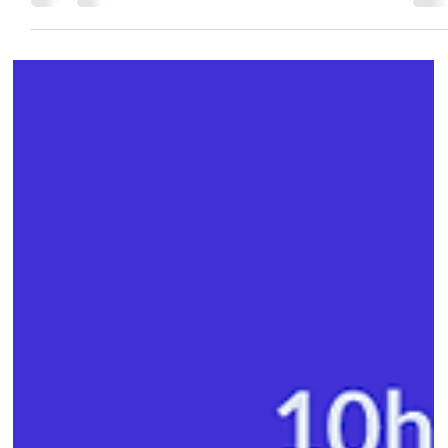
A Assespro-RS realiza no dia 15 de outubro, às 18h30 , mais uma
edição do Happy Hub , encontro que reúne empresas associadas,...