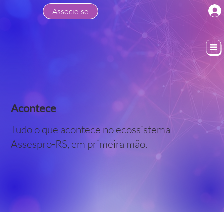
Associe-se
Acontece
Tudo o que acontece no ecossistema
Assespro-RS, em primeira mão.