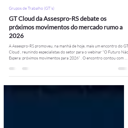
Assespro-RS Rio Grande do Sul
17 de dez. de 2025
2 min de leitura
Grupos de Trabalho (GT´s)
GT Cloud da Assespro-RS debate os
próximos movimentos do mercado rumo a
2026
A Assespro-RS promoveu, na manhã de hoje, mais um encontro do G
Cloud , reunindo especialistas do setor para o webinar “O Futuro Nã
Espera: próximos movimentos para 2026” . O encontro contou com a
participação de Cesar Magalhaes , Head of Sales da DataCentrics, e
Jeferson Schroeder Machado , Diretor de Expansão da DataCentrics
com mediação de Rodrigo Figueira , Especialista em Alianças
Estratégicas e Expansão de Mercado da empresa. Durante o debate,
os palestrantes apresen