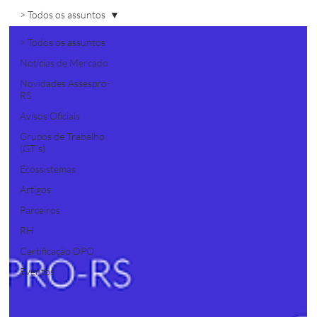
> Todos os assuntos
> Todos os assuntos
Notícias de Mercado
Novidades Assespro-
RS
Avisos Oficiais
Grupos de Trabalho
(GT´s)
Ecossistemas
Artigos
Parceiros
RH
Certificação DPO
Eventos