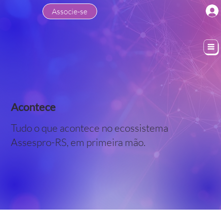
Associe-se
Acontece
Tudo o que acontece no ecossistema
Assespro-RS, em primeira mão.