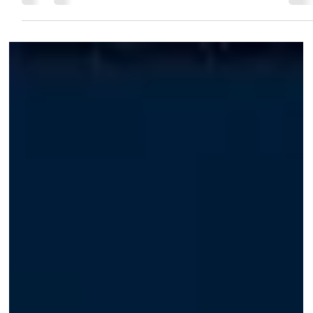
Assespro-RS Rio Grande do Sul
12 de jun.
1 min de leitura
Eventos
Happy Hub Assespro-RS promove debate
sobre IA Responsável e fortalece conexões
no ecossistema de tecnologia
A Assespro-RS realizou, no dia 11 de junho, mais uma edição do
Happy Hub, reunindo diretoria, empresas associadas, lideranças e
profissionais do setor de tecnologia na Arena CMPC, no Tecnopuc, e
Porto Alegre. O encontro proporcionou um ambiente de networking,
troca de experiências e geração de negócios, reforçando o
compromisso da entidade com o fortalecimento do ecossistema de
tecnologia e inovação do Rio Grande do Sul. A programação contou
com um momento dedicado ao pitch