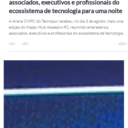
Eventos
A Arena CMPC do Tecnopuc recebeu, no di
5 de agosto, mais uma edição do Happy Hub
Assespro-RS, reunindo empresários,
associados, executivos e profissionais do
ecossistema de tecnologia para uma noite
A Arena CMPC do Tecnopuc recebeu, no dia 5 de agosto, mais uma
edição do Happy Hub Assespro-RS, reunindo empresários,
associados, executivos e profissionais do ecossistema de tecnologia
para uma noite de conexões, troca de experiências e reflexões sobre
os desafios de empreender em um mercado em constante
transformação. A programação iniciou com os tradicionais pitches da
empresas associadas. A TreeSec, representada por Theo Fonseca e
João Ramos, apresentou suas soluções vol