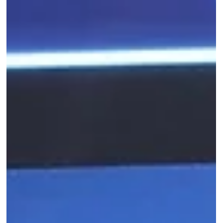
Assespro-RS Rio Grande do Sul
1 de out. de 2025
1 min de leitura
Eventos
Próxima edição do Happy Hub Assespro-RS
acontece no dia 15 de outubro
A Assespro-RS realiza no dia 15 de outubro, às 18h30 , mais uma
edição do Happy Hub , encontro que reúne empresas associadas,...