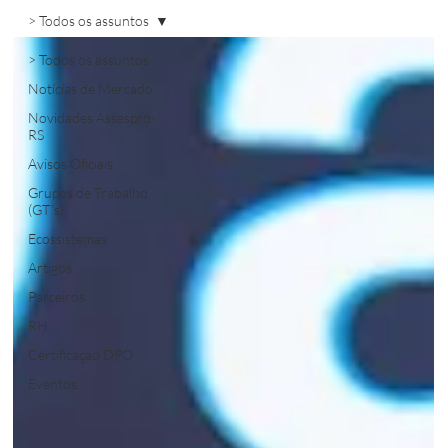
> Todos os assuntos
> Todos os assuntos
Notícias de Mercado
Novidades Assespro-
RS
Avisos Oficiais
Grupos de Trabalho
(GT´s)
Ecossistemas
Artigos
Parceiros
RH
Certificação DPO
Eventos