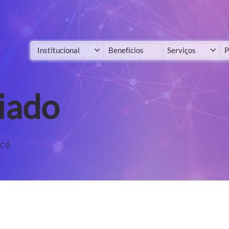
Institucional
Benefícios
Serviços
P
iado
ocê