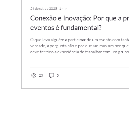
24 de set. de 2025
∙
1
min
Conexão e Inovação: Por que a 
eventos é fundamental?
O que leva alguém a participar de um evento com tant
verdade, a pergunta não é por que vir, mas sim por que
deve ter tido a experiência de trabalhar com um grup
bom volume de horas, em uma sala fechada, sem jane
climatização adequada, no fim do período, ao sair da sa
damos conta de como o ar estava “viciado”, pesado, sat
ocorre quando atuamos de forma isolada, sem se cone
23
0
ambiente com...