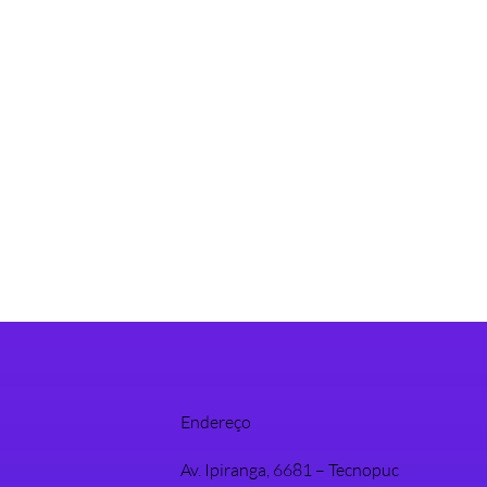
Endereço
Av. Ipiranga, 6681 – Tecnopuc