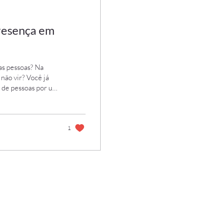
presença em
as pessoas? Na
 não vir? Você já
o de pessoas por um
las. Mesmo com a
la ou do imóvel, nos
urado. É o que
ctar em um
1