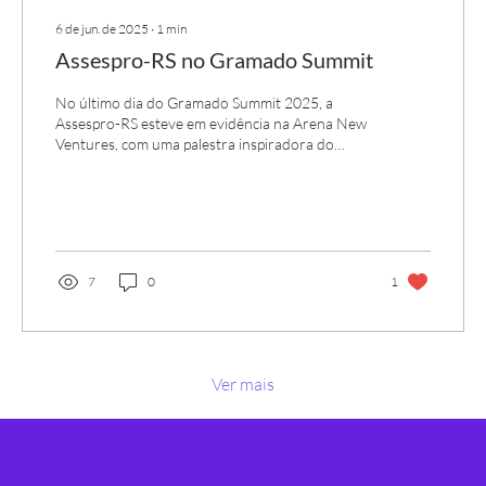
6 de jun. de 2025
∙
1
min
Assespro-RS no Gramado Summit
No último dia do Gramado Summit 2025, a
Assespro-RS esteve em evidência na Arena New
Ventures, com uma palestra inspiradora do
presidente Alexandre Mello sobre "O Futuro da
Inteligência Artificial".
7
0
1
Ver mais