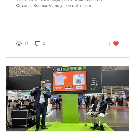
RS, com a Reunião-Almoço: Encontro com...
15
0
1