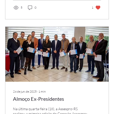
5
0
1
24 de jun. de 2025
∙
1
min
Almoço Ex-Presidentes
Na última quarta-feira (18), a Assespro-RS
realizou a primeira edição do Conexão Assespro-