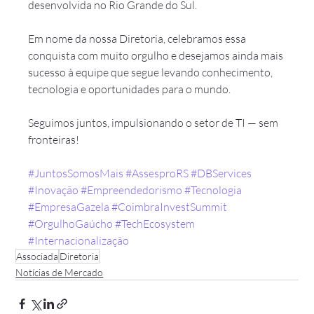
desenvolvida no Rio Grande do Sul.
Em nome da nossa Diretoria, celebramos essa 
conquista com muito orgulho e desejamos ainda mais 
sucesso à equipe que segue levando conhecimento, 
tecnologia e oportunidades para o mundo.
Seguimos juntos, impulsionando o setor de TI — sem 
fronteiras!
#JuntosSomosMais
#AssesproRS
#DBServices
#Inovação
#Empreendedorismo
#Tecnologia
#EmpresaGazela
#CoimbraInvestSummit
#OrgulhoGaúcho
#TechEcosystem
#Internacionalização
Associada
Diretoria
Notícias de Mercado