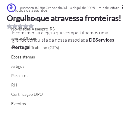
Assespro-RS Rio Grande do Sul
14 de jul. de 2025
1 min de leitura
> Todos os assuntos
Orgulho que atravessa fronteiras!
Notícias de Mercado
Avaliado com NaN de 5 estrelas.
Novidades Assespro-RS
É com imensa alegria que compartilhamos uma 
Avisos Oficiais
grande conquista da nossa associada 
DBServices 
Portugal
.
Grupos de Trabalho (GT´s)
Ecossistemas
Artigos
Parceiros
RH
Certificação DPO
Eventos