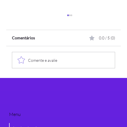
Comentários
0.0 / 5 (0)
Comente e avalie
Vazamento de dados: como uma empresa
deve responder a um incidente de
segurança?
Menu